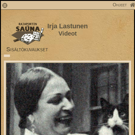
1
Ohjeet
Irja Lastunen
Videot
Sisältökuvaukset