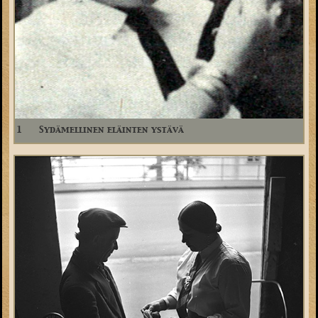
1
Sydämellinen eläinten ystävä