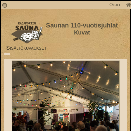
1
Ohjeet
Saunan 110-vuotisjuhlat
Kuvat
Sisältökuvaukset