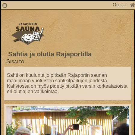
1
Ohjeet
Sahtia ja olutta Rajaportilla
Sisältö
Sahti on kuulunut jo pitkään Rajaportin saunan
maailmaan vuotuisten sahtikilpailujen johdosta.
Kahviossa on myös pidetty pitkään varsin korkeatasoista
eri olutlajien valikoimaa.