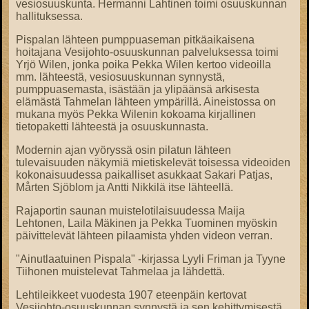
vesiosuuskunta. Hermanni Lahtinen toimi osuuskunnan
hallituksessa.
Pispalan lähteen pumppuaseman pitkäaikaisena
hoitajana Vesijohto-osuuskunnan palveluksessa toimi
Yrjö Wilen, jonka poika Pekka Wilen kertoo videoilla
mm. lähteestä, vesiosuuskunnan synnystä,
pumppuasemasta, isästään ja ylipäänsä arkisesta
elämästä Tahmelan lähteen ympärillä. Aineistossa on
mukana myös Pekka Wilenin kokoama kirjallinen
tietopaketti lähteestä ja osuuskunnasta.
Modernin ajan vyöryssä osin pilatun lähteen
tulevaisuuden näkymiä mietiskelevät toisessa videoiden
kokonaisuudessa paikalliset asukkaat Sakari Patjas,
Mårten Sjöblom ja Antti Nikkilä itse lähteellä.
Rajaportin saunan muistelotilaisuudessa Maija
Lehtonen, Laila Mäkinen ja Pekka Tuominen myöskin
päivittelevät lähteen pilaamista yhden videon verran.
"Ainutlaatuinen Pispala" -kirjassa Lyyli Friman ja Tyyne
Tiihonen muistelevat Tahmelaa ja lähdettä.
Lehtileikkeet vuodesta 1907 eteenpäin kertovat
Vesijohto-osuuskunnan synnystä ja sen kehittymisestä.