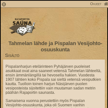
1
Ohjeet
Tahmelan lähde ja Pispalan Vesijohto-
osuuskunta
Sisältö
Pispalanharjun etelärinteen Pyhäjärven puoleiset
asukkaat ovat aina saaneet vetensä Tahmelan lähteeltä,
ensin ämmänlängillä tai hevosella hakien. Vuodesta
1907 lähtien koko Pispala sai sieltä vetensä vesiputkien
kautta. Tuolloin toinen harjun Näsijärven puolen
vesiposteista sijoitettiin vain muutaman sadan metrin
päähän Rajaportin saunasta.
Samaisena vuonna perustettiin myös Pispalan
Vesijohto-osuuskunta, joka oli Suomen vanhin