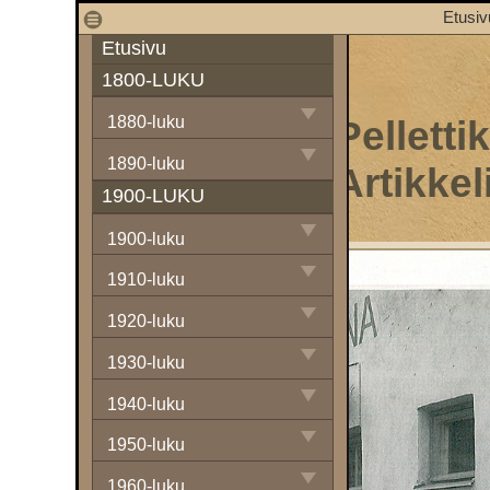
1
Etusivu
Etusivu
1800-LUKU
Pelletti
1880-luku
1890-luku
Artikkel
1900-LUKU
1900-luku
1910-luku
1920-luku
1930-luku
1940-luku
1950-luku
1960-luku