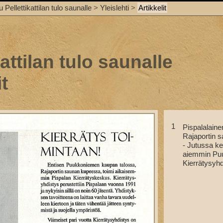
 Pellettikattilan tulo saunalle
>
Yleislehti
>
Artikkelit
kattilan tulo saunalle
it
1
Pispalalaine
Rajaportin s
- Jutussa ke
aiemmin Puu
Kierrätysyhd