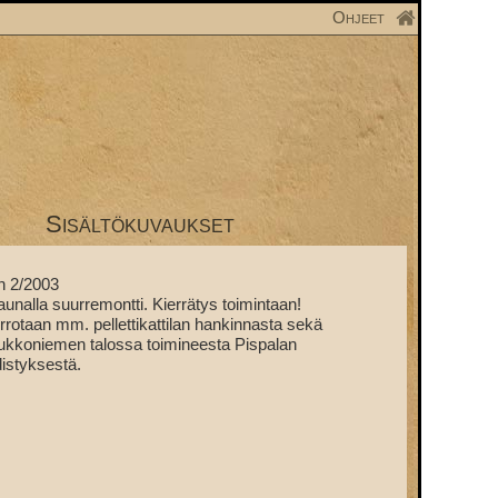
Ohjeet
Sisältökuvaukset
n 2/2003
aunalla suurremontti. Kierrätys toimintaan!
rrotaan mm. pellettikattilan hankinnasta sekä
kkoniemen talossa toimineesta Pispalan
istyksestä.