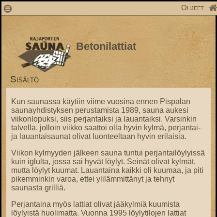
1
Ohjeet
Betonilattiat
Sisältö
Kun saunassa käytiin viime vuosina ennen Pispalan
saunayhdistyksen perustamista 1989, sauna aukesi
viikonlopuksi, siis perjantaiksi ja lauantaiksi. Varsinkin
talvella, jolloin viikko saattoi olla hyvin kylmä, perjantai-
ja lauantaisaunat olivat luonteeltaan hyvin erilaisia.
Viikon kylmyyden jälkeen sauna tuntui perjantailöylyissä
kuin iglulta, jossa sai hyvät löylyt. Seinät olivat kylmät,
mutta löylyt kuumat. Lauantaina kaikki oli kuumaa, ja piti
pikemminkin varoa, ettei ylilämmittänyt ja tehnyt
saunasta grilliä.
Perjantaina myös lattiat olivat jääkylmiä kuumista
löylyistä huolimatta. Vuonna 1995 löylytilojen lattiat