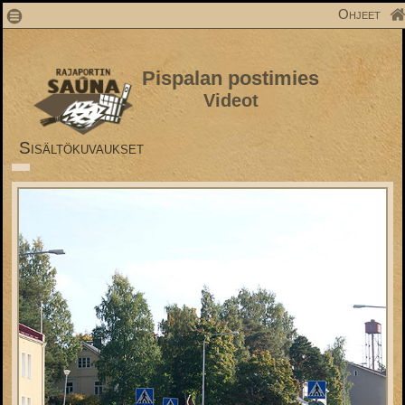
1
Ohjeet
Pispalan postimies
Videot
Sisältökuvaukset