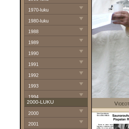
1970-luku
1980-luku
1988
1989
1990
1991
1992
1993
1994
2000-LUKU
Video
1995
2000
1996
2001