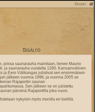
Ohjeet
Sisältö
e, joissa saunarauha mainitaan, lienee Mauno
i- ja saunarauha vuodelta 1280. Kansainvälinen
 ja Eero Välikangas julistivat sen ensimmäisen
ajan jälkeen vuonna 1996, ja vuonna 2005 se
si kerran Rajaportin saunan
pahtumassa. Sen jälkeen se on julistettu
unan päivänä Rajaportilla joka vuosi.
stetaan nykyisin myös monilla eri kielillä.