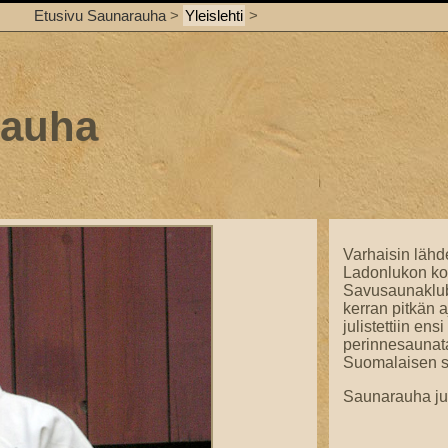
Etusivu Saunarauha
>
Yleislehti
>
rauha
Varhaisin lähd
Ladonlukon kot
Savusaunaklubi
kerran pitkän 
julistettiin en
perinnesaunata
Suomalaisen sa
Saunarauha juli