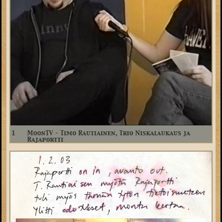
1
MoonTV - Timo Rautiainen, Trio Niskalaukaus ja
Rajaportti