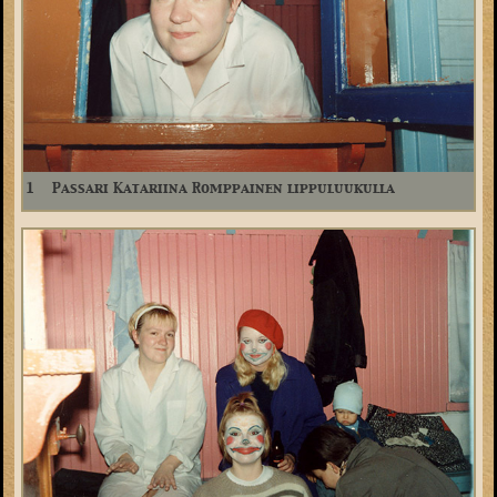
1
Passari Katariina Romppainen lippuluukulla