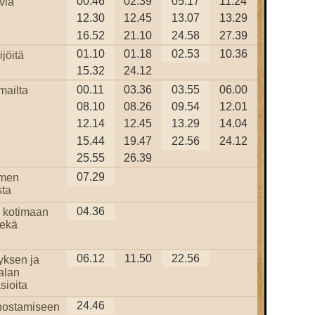
00.46
02.39
05.17
11.24
via
12.30
12.45
13.07
13.29
16.52
21.10
24.58
27.39
01.10
01.18
02.53
10.36
jöitä
15.32
24.12
00.11
03.36
03.55
06.00
mailta
08.10
08.26
09.54
12.01
12.14
12.45
13.29
14.04
15.44
19.47
22.56
24.12
25.55
26.39
07.29
omen
ta
04.36
 kotimaan
sekä
06.12
11.50
22.56
yksen ja
alan
sioita
24.46
nostamiseen