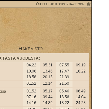
Ohjeet hakuteoksen käyttöön
Hakemisto
A TÄSTÄ VUODESTA:
04.22
05.31
07.55
09.19
10.06
13.46
17.47
18.22
18.58
20.13
21.39
01.52
12.14
21.50
01.52
05.17
05.46
06.49
ksia
07.16
09.44
13.56
14.04
14.16
14.39
18.22
24.28