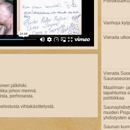
Piirroksia/Ku
Vanhoja kylpi
Vieraita ulko
.
Vieraita Su
Saunaseuras
en jälkihiki.
Maailman- ja
ikka johon mennä.
tapahtumia 
ista, perhosesta.
politiikkaa
elostusta vihtakäsittelystä.
Saunayhdist
muiden Pisp
yhdistysten a
Saunan kun