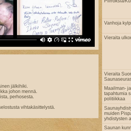
Piirroksia/Ku
Vanhoja kylpi
Vieraita ulko
.
Vieraita Su
Saunaseuras
en jälkihiki.
Maailman- ja
ikka johon mennä.
tapahtumia 
ista, perhosesta.
politiikkaa
elostusta vihtakäsittelystä.
Saunayhdist
muiden Pisp
yhdistysten a
Saunan kun