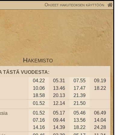
Ohjeet hakuteoksen käyttöön
Hakemisto
A TÄSTÄ VUODESTA:
04.22
05.31
07.55
09.19
10.06
13.46
17.47
18.22
18.58
20.13
21.39
01.52
12.14
21.50
01.52
05.17
05.46
06.49
ksia
07.16
09.44
13.56
14.04
14.16
14.39
18.22
24.28