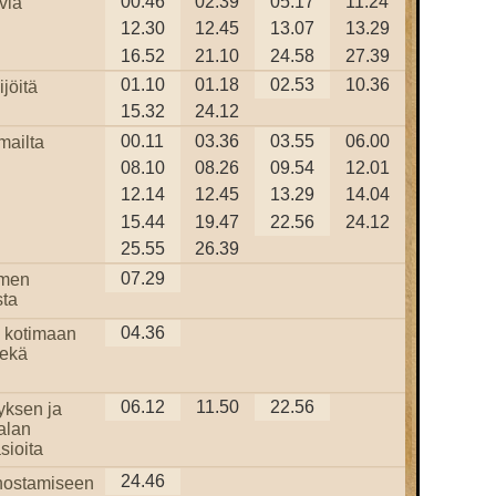
00.46
02.39
05.17
11.24
via
12.30
12.45
13.07
13.29
16.52
21.10
24.58
27.39
01.10
01.18
02.53
10.36
jöitä
15.32
24.12
00.11
03.36
03.55
06.00
mailta
08.10
08.26
09.54
12.01
12.14
12.45
13.29
14.04
15.44
19.47
22.56
24.12
25.55
26.39
07.29
omen
ta
04.36
 kotimaan
sekä
06.12
11.50
22.56
yksen ja
alan
sioita
24.46
nostamiseen