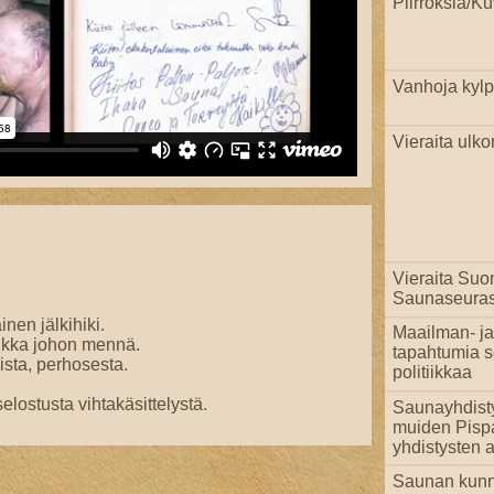
Piirroksia/Ku
Vanhoja kylpi
Vieraita ulko
.
Vieraita Su
Saunaseuras
en jälkihiki.
Maailman- ja
ikka johon mennä.
tapahtumia 
ista, perhosesta.
politiikkaa
elostusta vihtakäsittelystä.
Saunayhdist
muiden Pisp
yhdistysten a
Saunan kun