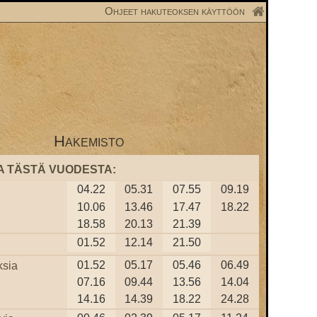
Ohjeet hakuteoksen käyttöön
Hakemisto
A TÄSTÄ VUODESTA:
04.22
05.31
07.55
09.19
10.06
13.46
17.47
18.22
18.58
20.13
21.39
01.52
12.14
21.50
01.52
05.17
05.46
06.49
ksia
07.16
09.44
13.56
14.04
14.16
14.39
18.22
24.28