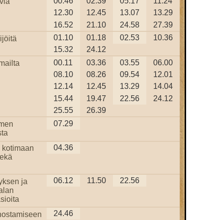
00.46
02.39
05.17
11.24
via
12.30
12.45
13.07
13.29
16.52
21.10
24.58
27.39
01.10
01.18
02.53
10.36
jöitä
15.32
24.12
00.11
03.36
03.55
06.00
mailta
08.10
08.26
09.54
12.01
12.14
12.45
13.29
14.04
15.44
19.47
22.56
24.12
25.55
26.39
07.29
omen
ta
04.36
 kotimaan
sekä
06.12
11.50
22.56
yksen ja
alan
sioita
24.46
nostamiseen