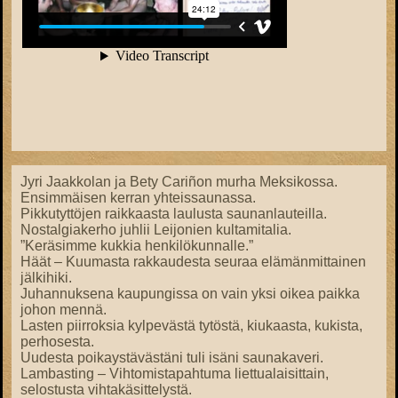
Jyri Jaakkolan ja Bety Cariñon murha Meksikossa.
Ensimmäisen kerran yhteissaunassa.
Pikkutyttöjen raikkaasta laulusta saunanlauteilla.
Nostalgiakerho juhlii Leijonien kultamitalia.
”Keräsimme kukkia henkilökunnalle.”
Häät – Kuumasta rakkaudesta seuraa elämänmittainen
jälkihiki.
Juhannuksena kaupungissa on vain yksi oikea paikka
johon mennä.
Lasten piirroksia kylpevästä tytöstä, kiukaasta, kukista,
perhosesta.
Uudesta poikaystävästäni tuli isäni saunakaveri.
Lambasting – Vihtomistapahtuma liettualaisittain,
selostusta vihtakäsittelystä.