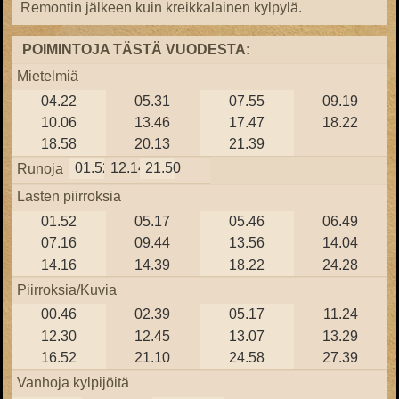
Remontin jälkeen kuin kreikkalainen kylpylä.
POIMINTOJA TÄSTÄ VUODESTA:
Mietelmiä
04.22
05.31
07.55
09.19
10.06
13.46
17.47
18.22
18.58
20.13
21.39
01.52
12.14
21.50
Runoja
Lasten piirroksia
01.52
05.17
05.46
06.49
07.16
09.44
13.56
14.04
14.16
14.39
18.22
24.28
Piirroksia/Kuvia
00.46
02.39
05.17
11.24
12.30
12.45
13.07
13.29
16.52
21.10
24.58
27.39
Vanhoja kylpijöitä