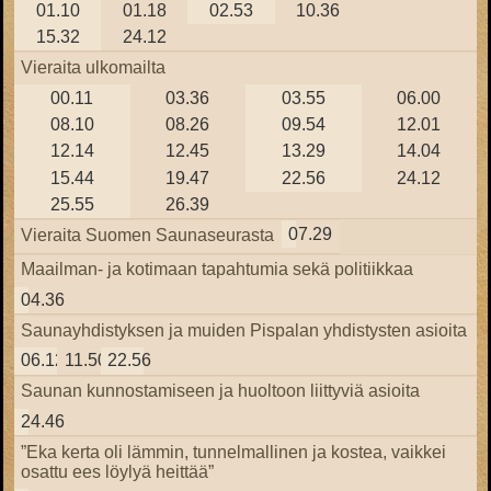
01.10
01.18
02.53
10.36
15.32
24.12
Vieraita ulkomailta
00.11
03.36
03.55
06.00
08.10
08.26
09.54
12.01
12.14
12.45
13.29
14.04
15.44
19.47
22.56
24.12
25.55
26.39
07.29
Vieraita Suomen Saunaseurasta
Maailman- ja kotimaan tapahtumia sekä politiikkaa
04.36
Saunayhdistyksen ja muiden Pispalan yhdistysten asioita
06.12
11.50
22.56
Saunan kunnostamiseen ja huoltoon liittyviä asioita
24.46
”Eka kerta oli lämmin, tunnelmallinen ja kostea, vaikkei
osattu ees löylyä heittää”