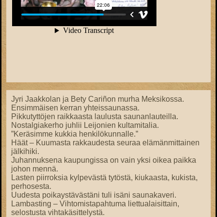
Jyri Jaakkolan ja Bety Cariñon murha Meksikossa.
Ensimmäisen kerran yhteissaunassa.
Pikkutyttöjen raikkaasta laulusta saunanlauteilla.
Nostalgiakerho juhlii Leijonien kultamitalia.
”Keräsimme kukkia henkilökunnalle.”
Häät – Kuumasta rakkaudesta seuraa elämänmittainen
jälkihiki.
Juhannuksena kaupungissa on vain yksi oikea paikka
johon mennä.
Lasten piirroksia kylpevästä tytöstä, kiukaasta, kukista,
perhosesta.
Uudesta poikaystävästäni tuli isäni saunakaveri.
Lambasting – Vihtomistapahtuma liettualaisittain,
selostusta vihtakäsittelystä.