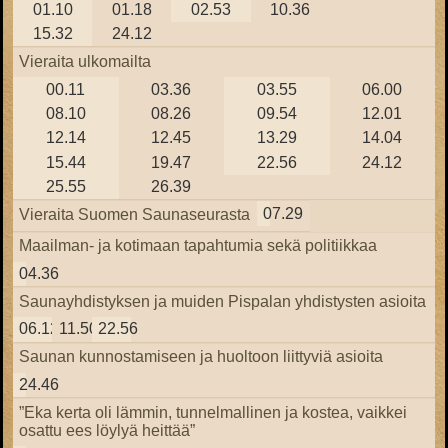
01.10
01.18
02.53
10.36
15.32
24.12
Vieraita ulkomailta
00.11
03.36
03.55
06.00
08.10
08.26
09.54
12.01
12.14
12.45
13.29
14.04
15.44
19.47
22.56
24.12
25.55
26.39
07.29
Vieraita Suomen Saunaseurasta
Maailman- ja kotimaan tapahtumia sekä politiikkaa
04.36
Saunayhdistyksen ja muiden Pispalan yhdistysten asioita
06.12
11.50
22.56
Saunan kunnostamiseen ja huoltoon liittyviä asioita
24.46
”Eka kerta oli lämmin, tunnelmallinen ja kostea, vaikkei
osattu ees löylyä heittää”