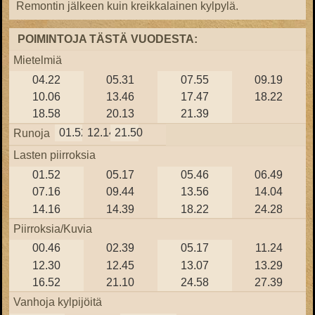
Remontin jälkeen kuin kreikkalainen kylpylä.
POIMINTOJA TÄSTÄ VUODESTA:
Mietelmiä
04.22
05.31
07.55
09.19
10.06
13.46
17.47
18.22
18.58
20.13
21.39
01.52
12.14
21.50
Runoja
Lasten piirroksia
01.52
05.17
05.46
06.49
07.16
09.44
13.56
14.04
14.16
14.39
18.22
24.28
Piirroksia/Kuvia
00.46
02.39
05.17
11.24
12.30
12.45
13.07
13.29
16.52
21.10
24.58
27.39
Vanhoja kylpijöitä