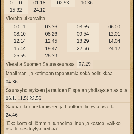
01.10
01.18
02.53
10.36
15.32
24.12
Vieraita ulkomailta
00.11
03.36
03.55
06.00
08.10
08.26
09.54
12.01
12.14
12.45
13.29
14.04
15.44
19.47
22.56
24.12
25.55
26.39
07.29
Vieraita Suomen Saunaseurasta
Maailman- ja kotimaan tapahtumia sekä politiikkaa
04.36
Saunayhdistyksen ja muiden Pispalan yhdistysten asioita
06.12
11.50
22.56
Saunan kunnostamiseen ja huoltoon liittyviä asioita
24.46
”Eka kerta oli lämmin, tunnelmallinen ja kostea, vaikkei
osattu ees löylyä heittää”