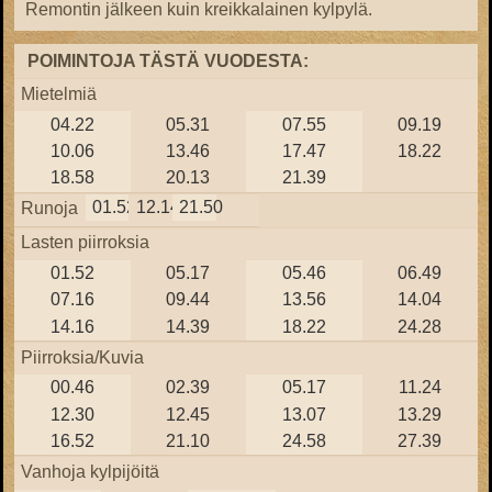
Remontin jälkeen kuin kreikkalainen kylpylä.
POIMINTOJA TÄSTÄ VUODESTA:
Mietelmiä
04.22
05.31
07.55
09.19
10.06
13.46
17.47
18.22
18.58
20.13
21.39
01.52
12.14
21.50
Runoja
Lasten piirroksia
01.52
05.17
05.46
06.49
07.16
09.44
13.56
14.04
14.16
14.39
18.22
24.28
Piirroksia/Kuvia
00.46
02.39
05.17
11.24
12.30
12.45
13.07
13.29
16.52
21.10
24.58
27.39
Vanhoja kylpijöitä