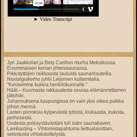
Jyri Jaakkolan ja Bety Cariñon murha Meksikossa.
Ensimmäisen kerran yhteissaunassa.
Pikkutyttöjen raikkaasta laulusta saunanlauteilla.
Nostalgiakerho juhlii Leijonien kultamitalia.
”Keräsimme kukkia henkilökunnalle.”
Häät – Kuumasta rakkaudesta seuraa elämänmittainen
jälkihiki.
Juhannuksena kaupungissa on vain yksi oikea paikka
johon mennä.
Lasten piirroksia kylpevästä tytöstä, kiukaasta, kukista,
perhosesta.
Uudesta poikaystävästäni tuli isäni saunakaveri.
Lambasting – Vihtomistapahtuma liettualaisittain,
selostusta vihtakäsittelystä.