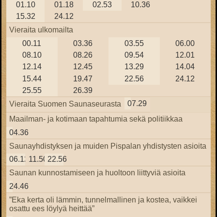
01.10
01.18
02.53
10.36
15.32
24.12
Vieraita ulkomailta
00.11
03.36
03.55
06.00
08.10
08.26
09.54
12.01
12.14
12.45
13.29
14.04
15.44
19.47
22.56
24.12
25.55
26.39
07.29
Vieraita Suomen Saunaseurasta
Maailman- ja kotimaan tapahtumia sekä politiikkaa
04.36
Saunayhdistyksen ja muiden Pispalan yhdistysten asioita
06.12
11.50
22.56
Saunan kunnostamiseen ja huoltoon liittyviä asioita
24.46
”Eka kerta oli lämmin, tunnelmallinen ja kostea, vaikkei
osattu ees löylyä heittää”