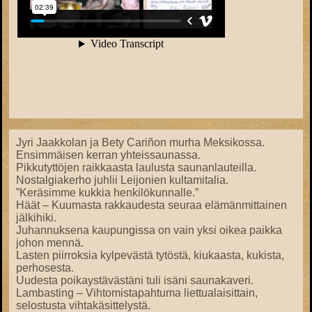
Jyri Jaakkolan ja Bety Cariñon murha Meksikossa.
Ensimmäisen kerran yhteissaunassa.
Pikkutyttöjen raikkaasta laulusta saunanlauteilla.
Nostalgiakerho juhlii Leijonien kultamitalia.
”Keräsimme kukkia henkilökunnalle.”
Häät – Kuumasta rakkaudesta seuraa elämänmittainen
jälkihiki.
Juhannuksena kaupungissa on vain yksi oikea paikka
johon mennä.
Lasten piirroksia kylpevästä tytöstä, kiukaasta, kukista,
perhosesta.
Uudesta poikaystävästäni tuli isäni saunakaveri.
Lambasting – Vihtomistapahtuma liettualaisittain,
selostusta vihtakäsittelystä.