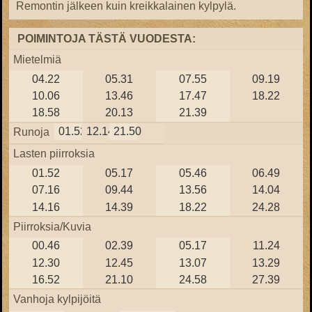
Remontin jälkeen kuin kreikkalainen kylpylä.
POIMINTOJA TÄSTÄ VUODESTA:
Mietelmiä
04.22
05.31
07.55
09.19
10.06
13.46
17.47
18.22
18.58
20.13
21.39
01.52
12.14
21.50
Runoja
Lasten piirroksia
01.52
05.17
05.46
06.49
07.16
09.44
13.56
14.04
14.16
14.39
18.22
24.28
Piirroksia/Kuvia
00.46
02.39
05.17
11.24
12.30
12.45
13.07
13.29
16.52
21.10
24.58
27.39
Vanhoja kylpijöitä