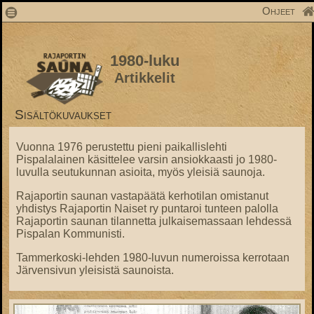
1
Ohjeet
1980-luku
Artikkelit
Sisältökuvaukset
Vuonna 1976 perustettu pieni paikallislehti
Pispalalainen käsittelee varsin ansiokkaasti jo 1980-
luvulla seutukunnan asioita, myös yleisiä saunoja.
Rajaportin saunan vastapäätä kerhotilan omistanut
yhdistys Rajaportin Naiset ry puntaroi tunteen palolla
Rajaportin saunan tilannetta julkaisemassaan lehdessä
Pispalan Kommunisti.
Tammerkoski-lehden 1980-luvun numeroissa kerrotaan
Järvensivun yleisistä saunoista.